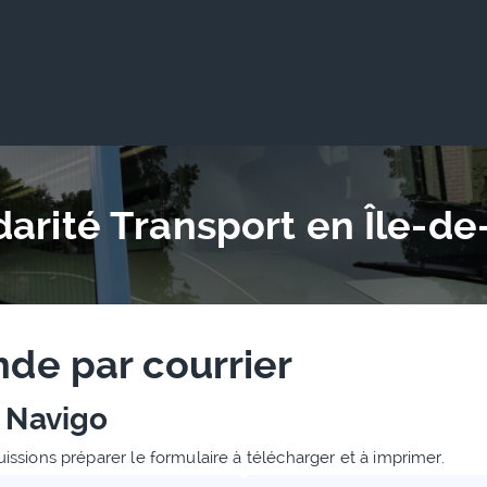
darité Transport en Île-d
de par courrier
° Navigo
sions préparer le formulaire à télécharger et à imprimer.