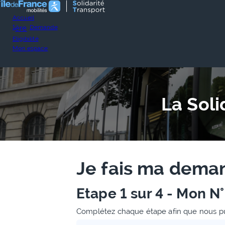
Accueil
1
ère
Demande
Eligibilité
Mon espace
La Soli
Je fais ma deman
Etape 1 sur 4 - Mon N
Complétez chaque étape afin que nous puis